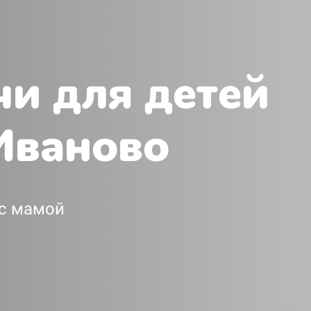
чи для детей
 Иваново
 с мамой